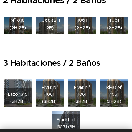
2 Habitaciones / 2 Baños
Pedro
Vildósola
Alarcón
N°
Rivas N°
Rivas N°
N° 818
1068 (2H
1061
1061
(2H 2B)
2B)
(2H2B)
(2H2B)
3 Habitaciones / 2 Baños
Rivas N°
Rivas N°
Rivas N°
Lazo 1315
1061
1061
1061
(3H2B)
(3H2B)
(3H2B)
(3H2B)
Frankfort
5071 (3H