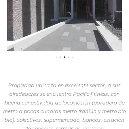
Propiedad ubicada en excelente sector, a sus
alrededores se encuentra Pacific Fitness, con
buena conectividad de locomoción (paradero de
metro a pocas cuadras metro franklin y metro bio
bio), colectivos, supermercado, bancos, estación
de servicios, farmacias, colegios.