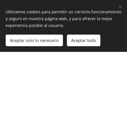
Utilizamos cookies para permitir un correcto funcionamiento
y seguro en nuestra página web, y para ofrecer la mejor
¿Te interesa que
experiencia posible al usuario.
administremos, quieres
Aceptar solo lo necesario
Aceptar todo
adquirir o deseas
invertir en
propiedades?
¡Nosotros te
ayudamos!