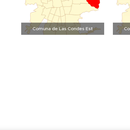
Comuna de Las Condes Est
Co