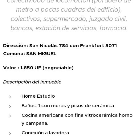
conectividad de locomoción (paradero de
metro a pocas cuadras del edificio),
colectivos, supermercado, juzgado civil,
bancos, estación de servicios, farmacia.
Dirección: San Nicolás 784 con Frankfort 5071
Comuna: SAN MIGUEL
Valor : 1.850 UF (negociable)
Descripción del inmueble
Home Estudio
Baños: 1 con muros y pisos de cerámica
Cocina americana con fina vitrocerámica horno
y campana.
Conexión a lavadora