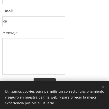
Email
Mensaje
Enviar
Utilizamos cookies para permitir un correcto funcionamiento
y seguro en nuestra página web, y para ofrecer la mejor
experiencia posible al usuario.
Av. Providencia 1650, Providencia, Región Metropolitana