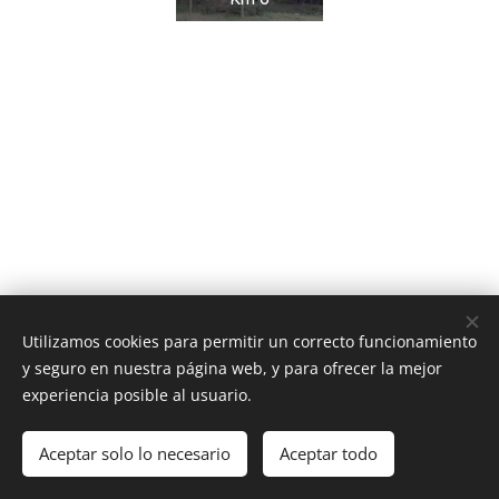
Utilizamos cookies para permitir un correcto funcionamiento
y seguro en nuestra página web, y para ofrecer la mejor
experiencia posible al usuario.
Av. Providencia 1650, Providencia, Región Metropolitana
Aceptar solo lo necesario
Aceptar todo
Contacto
Cookies