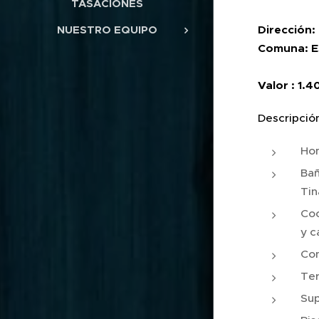
TASACIONES
Dirección
NUESTRO EQUIPO
Comuna: 
Valor : 1.
Descripció
Hom
Bañ
Tin
Coc
y 
Con
Ter
Sup