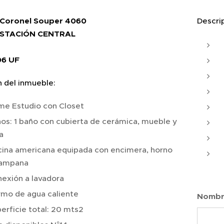
: Coronel Souper 4060
Descrip
ESTACIÓN CENTRAL
406 UF
n del inmueble:
e Estudio con Closet
os: 1 baño con cubierta de cerámica, mueble y
a
ina americana equipada con encimera, horno
campana
exión a lavadora
mo de agua caliente
Nomb
erficie total: 20 mts2