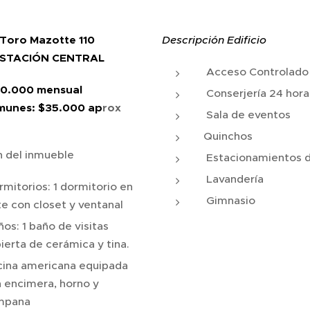
 Toro Mazotte 110
Descripción Edificio
ESTACIÓN CENTRAL
Acceso Controlado
250.000 mensual
Conserjería 24 hora
munes: $35.000 ap
rox
Sala de eventos
Quinchos
n del inmueble
Estacionamientos d
Lavandería
mitorios: 1 dormitorio en
Gimnasio
te con closet y ventanal
os: 1 baño de visitas
ierta de cerámica y tina.
ina americana equipada
 encimera, horno y
mpana