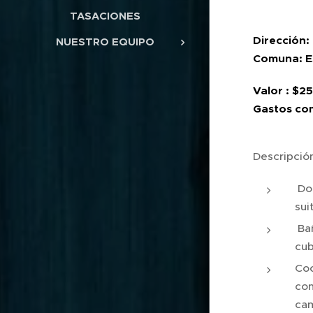
TASACIONES
Dirección:
NUESTRO EQUIPO
Comuna: 
Valor : $
Gastos co
Descripció
Dor
sui
Bañ
cub
Coc
con
ca