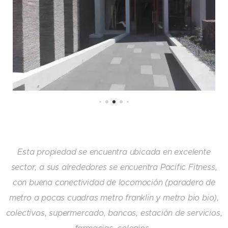
Esta propiedad se encuentra ubicada en excelente
sector, a sus alrededores se encuentra Pacific Fitness,
con buena conectividad de locomoción (paradero de
metro a pocas cuadras metro franklin y metro bio bio),
colectivos, supermercado, bancos, estación de servicios,