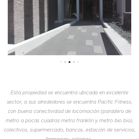
Esta propiedad se encuentra ubicada en excelente
sector, a sus alrededores se encuentra Pacific Fitness,
con buena conectividad de locomoción (paradero de
metro a pocas cuadras metro franklin y metro bio bio),
colectivos, supermercado, bancos, estación de servicios,