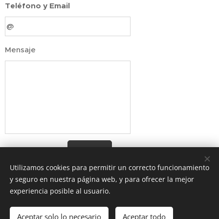
Teléfono y Email
Mensaje
Enviar
Utilizamos cookies para permitir un correcto funcionamiento
y seguro en nuestra página web, y para ofrecer la mejor
experiencia posible al usuario.
Av. Providencia 1650, Providencia, Región Metropolitana
Aceptar solo lo necesario
Aceptar todo
Contacto
Cookies