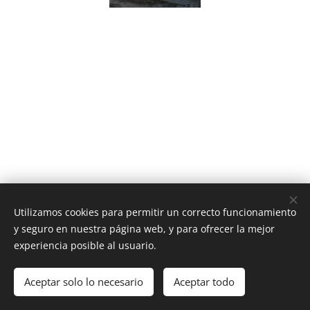
Utilizamos cookies para permitir un correcto funcionamiento
y seguro en nuestra página web, y para ofrecer la mejor
experiencia posible al usuario.
Av. Providencia 1650, Providencia, Región Metropolitana
Aceptar solo lo necesario
Aceptar todo
Contacto
Cookies