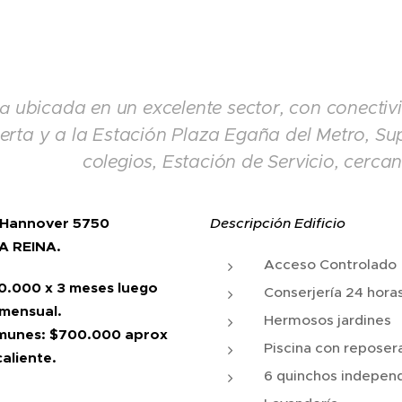
ta
ubicada en un
excelente sector,
con conectiv
erta y a la Estación Plaza Egaña del Metro, Su
colegios, Estación de Servicio, cerca
: Hannover 5750
Descripción Edificio
A REINA.
Acceso Controlado
0.000 x 3 meses luego
Conserjería 24 hora
 mensual.
Hermosos jardines
munes: $700.000 aprox
Piscina con reposer
aliente.
6 quinchos indepen