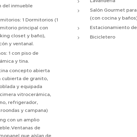
Lavandería
n del inmueble
Salón Gourmet para
(con cocina y baños
mitorios: 1 Dormitorios (1
Estacionamiento de 
mitorio principal con
king closet y baño),
Bicicletero
cón y ventanal.
os: 1 con piso de
ámica y tina.
ina concepto abierta
 cubierta de granito,
blada y equipada
cimera vitrocerámica,
no, refrigerador,
roondas y campana)
ing con un amplio
eble.Ventanas de
mopanel que aíslan de