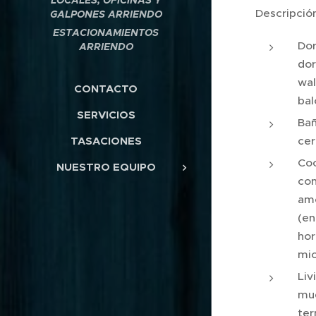
LOCALES, OFICINAS Y
Descripció
GALPONES ARRIENDO
ESTACIONAMIENTOS
Dor
ARRIENDO
dor
wal
CONTACTO
bal
SERVICIOS
Bañ
cer
TASACIONES
Coc
NUESTRO EQUIPO
con
amo
(en
hor
mic
Liv
mu
ter