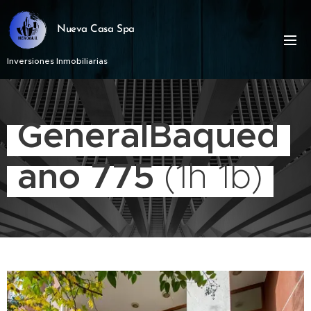
Nueva Casa Spa
Inversiones Inmobiliarias
GeneralBaqued
ano 775
(1h 1b)