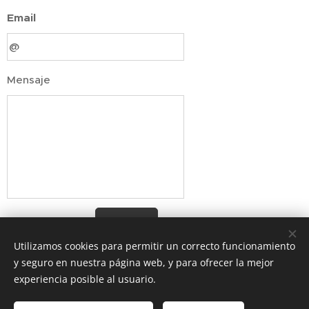
Email
Mensaje
Enviar
Utilizamos cookies para permitir un correcto funcionamiento
y seguro en nuestra página web, y para ofrecer la mejor
experiencia posible al usuario.
Av. Providencia 1650, Providencia, Región Metropolitana