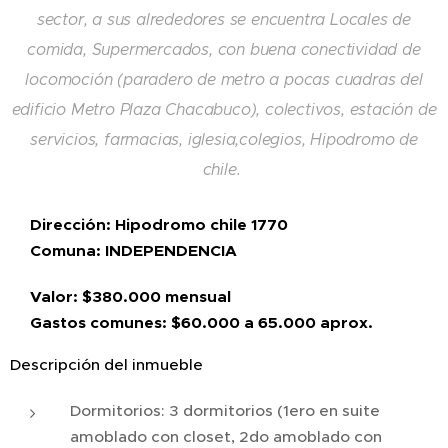
sector, a sus alrededores se encuentra Locales de
comida, Supermercados, con buena conectividad de
locomoción (paradero de metro a pocas cuadras del
edificio Metro Plaza Chacabuco), colectivos, estación de
servicios, farmacias, iglesia,colegios, Hipodromo de
chile.
Dirección: Hipodromo chile 1770
Comuna: INDEPENDENCIA
Valor: $380.000 mensual
Gastos comunes: $60.000 a 65.000 aprox.
Descripción del inmueble
Dormitorios: 3 dormitorios (1ero en suite
amoblado con closet, 2do amoblado con