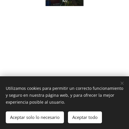
1b)
Utilizamos cookies para permitir un correcto funcionamiento
y seguro en nuestra página web, y para ofrecer la mejor
experiencia posible al usuario.
Av. Providencia 1650, Providencia, Región Metropolitana
Aceptar solo lo necesario
Aceptar todo
Contacto
Cookies