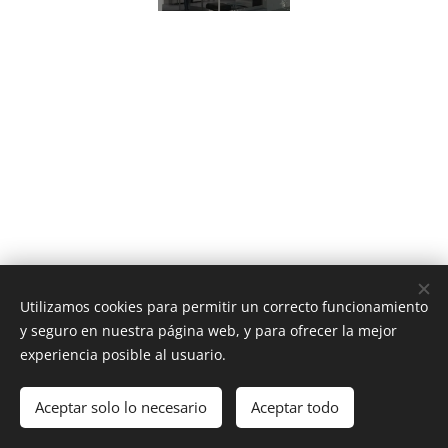
Utilizamos cookies para permitir un correcto funcionamiento
y seguro en nuestra página web, y para ofrecer la mejor
experiencia posible al usuario.
Av. Providencia 1650, Providencia, Región Metropolitana
Aceptar solo lo necesario
Aceptar todo
Contacto
Cookies