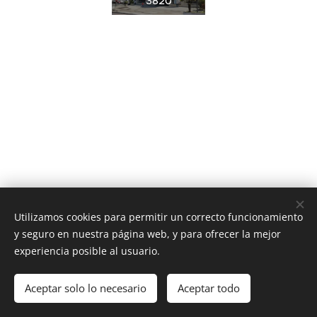
3820
Utilizamos cookies para permitir un correcto funcionamiento
y seguro en nuestra página web, y para ofrecer la mejor
experiencia posible al usuario.
Av. Providencia 1650, Providencia, Región Metropolitana
Aceptar solo lo necesario
Aceptar todo
Contacto
Cookies