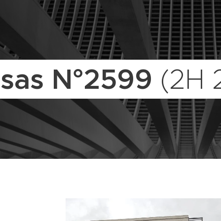
sas N°2599
(2H 