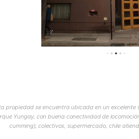
ta propiedad se encuentra
ubicada en un excelente 
rque Yungay, con buena conectividad de locomoción 
cumming), colectivos, supermercado, chile atiende