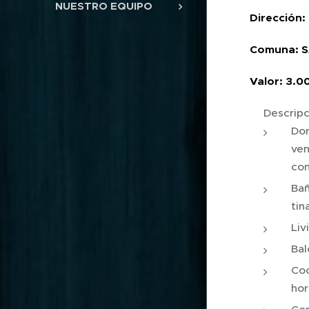
NUESTRO EQUIPO
Dirección:
Comuna: 
Valor: 3.0
Descripc
Dor
ven
con
Bañ
tin
Liv
Bal
Coc
hor