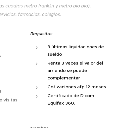
 cuadras metro franklin y metro bio bio),
rvicios, farmacias, colegios.
Requisitos
3 últimas liquidaciones de
sueldo
s
Renta 3 veces el valor del
arriendo se puede
complementar
Cotizaciones afp 12 meses
s
Certificado de Dicom
 visitas
Equifax 360.