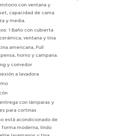
mitorio con ventana y
set, capacidad de cama
za y media.
os: 1 Baño con cubierta
cerámica, ventana y tina
ina americana, Full
pensa, horno y campana.
ing y comedor
exión a lavadora
rmo
cón
entrega con lámparas y
les para cortinas
o está acondicionado de
 forma moderna, lindo
ble lavamanos y tina.