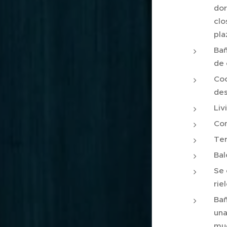
dor
clo
pla
Bañ
de 
Coc
des
Liv
Con
Te
Bal
Se 
rie
Bañ
una
mue