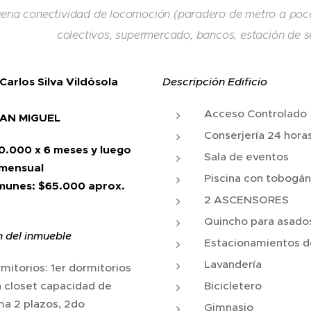
ena conectividad de locomoción (paradero de metro a pocas
colectivos, supermercado, bancos, estación de se
Carlos Silva Vildósola
Descripción Edificio
Acceso Controlado
SAN MIGUEL
Conserjería 24 hora
0.000 x 6 meses y luego
Sala de eventos
mensual
Piscina con tobogán
munes: $65.000 aprox.
2 ASCENSORES
Quincho para asado
n del inmueble
Estacionamientos de
Lavandería
mitorios: 1er dormitorios
 closet capacidad de
Bicicletero
a 2 plazos, 2do
Gimnasio