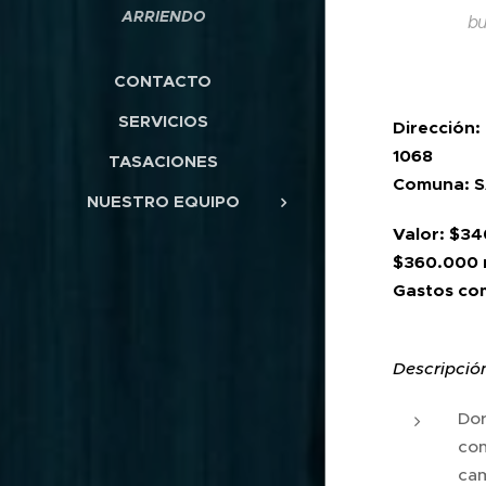
ARRIENDO
bu
CONTACTO
SERVICIOS
Dirección: 
1068
TASACIONES
Comuna: 
NUESTRO EQUIPO
Valor: $34
$360.000 
Gastos co
Descripció
Dor
con
cam