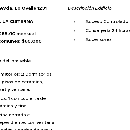
Avda. Lo Ovalle 1231
Descripción Edificio
: LA CISTERNA
Acceso Controlado
Conserjería 24 hora
$265.00 mensual
Accensores
comunes: $60.000
n del inmueble
mitorios: 2 Dormitorios
 pisos de cerámica,
set y ventana.
os: 1 con cubierta de
ámica y tina.
ina cerrada e
ependiente, con ventana,
exión a cocina de gas y