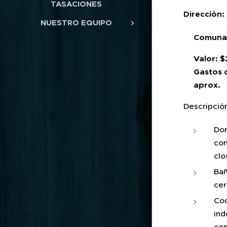
TASACIONES
Dirección:
NUESTRO EQUIPO
Comuna
Valor: 
Gastos 
aprox.
Descripció
Dor
con
clo
Bañ
cer
Coc
ind
con