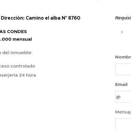
Dirección: Camino el alba N° 8760
Requis
LAS CONDES
60.000 mensual
n del inmueble:
Nomb
ceso controlado
serjería 24 hora
Email
Mensaj