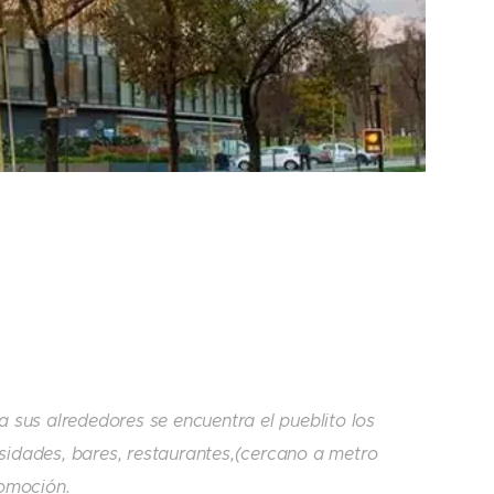
 sus alrededores se encuentra el pueblito los
rsidades, bares, restaurantes,(cercano a metro
comoción.