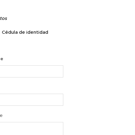
itos
Cédula de identidad
re
e