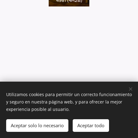
4981 (4H2B)
Utilizamos cookies para permitir un correcto funcionamiento
y seguro en nuestra página web, y para ofrecer la mejor
experiencia posible al usuario.
Av. Providencia 1650, Providencia, Región Metropolitana
Aceptar solo lo necesario
Aceptar todo
Contacto
Cookies